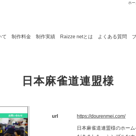
ホー
いて
制作料金
制作実績
Raizze netとは
よくある質問
日本麻雀道連盟様
url
https://dourenmei.com/
日本麻雀道連盟様のホーム